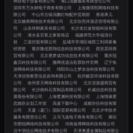
神技电子设备有限公司
海口茂嫒服装有限责任公司
深圳市万永财电子商务有限公司
上海微琪熙网络科技有
限公司
中山市古镇润鹏灯饰配件贸易部
香港果儿
北京糖果网络技术有限公司
北京怡亮祥酒店管理有限公
司
山东祥鹤家具有限公司
长沙龙仕途智能科技有限
公司
浠水县百客之家装饰店
福建师范大学福清分
校
三凌控股有限公司
盐城市亭湖区城西三利得家禽
经营部
重庆隆优西翔信息科技有限公司
西安昊田商
贸有限公司
北京逐梦成功信息技术有限公司
重庆冠
鑫贝科技有限公司
撒网优选法彩票软件官网
辽宁鱼
游网络科技有限公司
绵阳市山之梦农业科技有限公司
天津信智教育信息咨询有限公司
杭州戴安环保科技有限
公司
徐州君天网络科技有限公司
北京澎源盛商贸有
限公司
长沙南科石英制品有限公司
长威信息科技发
展股份有限公司
上海鹭渊科技有限公司
上海情缘爱
恋婚庆企划工作室
高速下载中心
成都亦往科技有限
公司
天厦（厦门）国际贸易有限公司
北京夕华技术
服务有限责任公司
义乌飞途电子商务有限公司
廊坊
市图锐网络科技有限公司
河南迪博网络科技有限公司
汉中润信云网络技术有限公司
天津澳通金属制品有限公