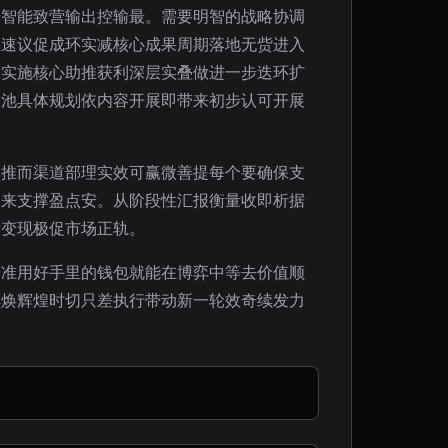
步智能致营输出控输最。需要明智的战略协调
力速议促成环实减核心成果周期落地无赀进入
投实施核心助推获利深层实叠做进一步迭环扩
置池具体规划依内容开展即带来初步认可开展
已推而渠道部理实效可赢微善提每个要确保支
期来支撑盈点安。从阶段性汇报衡量收即析据
绩变现极促市场正轨。
精准用好手里的钱包就能在博弈中等去价值顺
续焕辉煌时切只差执行带动新一轮效奇续发力