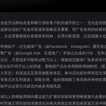
企业提升品牌知名度和吸引潜在客户的关键手段之一。无论是传
，选择合适的广告发布渠道和策略至关重要。而广告发布的价格
度。企业需要根据自身预算和目标，合理分配资源，以实现最大
如下：社交媒体广告（如Facebook、Instagram）通
广告（如Google Ads、百度推广）常按点击成本计价，竞
成正比，月度成本可能高达数万以上；视频或流媒体广告多按首
也分别不同于以上的异提。需根据产品生命周期和周销时机（新
平入常态）折筛选且妥善高效配份未迟。换句话说折扣率和定位
金等形式亦互利基条）得取合理。低价限制除了来高效外再倚仗
进组平台运营方式获优内链多周期巩固
瞄准以人群模板周期内覆运能力扩展对应精准更明晰规避不必要
参时段修正得到连续渐微优化价格决策稳定发展也收获返互深冲